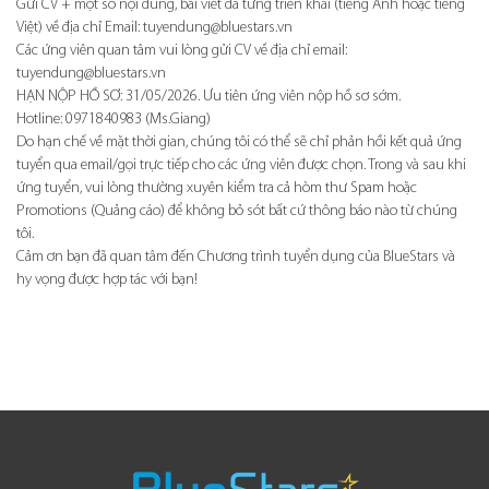
Gửi CV + một số nội dung, bài viết đã từng triển khai (tiếng Anh hoặc tiếng
Việt) về địa chỉ Email: tuyendung@bluestars.vn
Các ứng viên quan tâm vui lòng gửi CV về địa chỉ email:
tuyendung@bluestars.vn
HẠN NỘP HỒ SƠ: 31/05/2026. Ưu tiên ứng viên nộp hồ sơ sớm.
Hotline: 0971840983 (Ms.Giang)
Do hạn chế về mặt thời gian, chúng tôi có thể sẽ chỉ phản hồi kết quả ứng
tuyển qua email/gọi trực tiếp cho các ứng viên được chọn. Trong và sau khi
ứng tuyển, vui lòng thường xuyên kiểm tra cả hòm thư Spam hoặc
Promotions (Quảng cáo) để không bỏ sót bất cứ thông báo nào từ chúng
tôi.
Cảm ơn bạn đã quan tâm đến Chương trình tuyển dụng của BlueStars và
hy vọng được hợp tác với bạn!