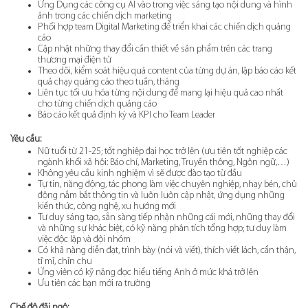
Ứng Dụng các công cụ AI vào trong việc sáng tạo nội dung và hình
ảnh trong các chiến dịch marketing
Phối hợp team Digital Marketing để triển khai các chiến dịch quảng
cáo
Cập nhật những thay đổi cần thiết về sản phẩm trên các trang
thương mại điện tử
Theo dõi, kiểm soát hiệu quả content của từng dự án, lập báo cáo kết
quả chạy quảng cáo theo tuần, tháng
Liên tục tối ưu hóa từng nội dung để mang lại hiệu quả cao nhất
cho từng chiến dịch quảng cáo
Báo cáo kết quả định kỳ và KPI cho Team Leader
Yêu cầu:
Nữ tuổi từ 21-25; tốt nghiệp đại học trở lên (ưu tiên tốt nghiệp các
ngành khối xã hội: Báo chí, Marketing, Truyền thông, Ngôn ngữ,…)
Không yêu cầu kinh nghiệm vì sẽ được đào tạo từ đầu
Tự tin, năng động, tác phong làm việc chuyên nghiệp, nhạy bén, chủ
động nắm bắt thông tin và luôn luôn cập nhật, ứng dụng những
kiến thức, công nghệ, xu hướng mới
Tư duy sáng tạo, sẵn sàng tiếp nhận những cái mới, những thay đổi
và những sự khác biệt, có kỹ năng phân tích tổng hợp; tư duy làm
việc độc lập và đội nhóm
Có khả năng diễn đạt, trình bày (nói và viết), thích viết lách, cẩn thận,
tỉ mỉ, chỉn chu
Ứng viên có kỹ năng đọc hiểu tiếng Anh ở mức khá trở lên
Ưu tiên các bạn mới ra trường
Chế độ đãi ngộ: