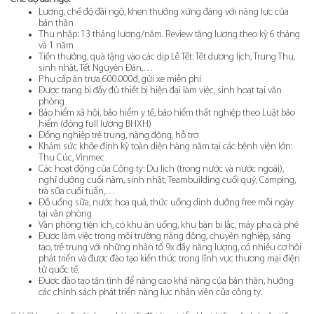
Lương, chế độ đãi ngộ, khen thưởng xứng đáng với năng lực của
bản thân
Thu nhập: 13 tháng lương/năm. Review tăng lương theo kỳ 6 tháng
và 1 năm
Tiền thưởng, quà tặng vào các dịp Lễ Tết: Tết dương lịch, Trung Thu,
sinh nhật, Tết Nguyên Đán,…
Phụ cấp ăn trưa 600.000đ, gửi xe miễn phí
Được trang bị đầy đủ thiết bị hiện đại làm việc, sinh hoạt tại văn
phòng
Bảo hiểm xã hội, bảo hiểm y tế, bảo hiểm thất nghiệp theo Luật bảo
hiểm (đóng full lương BHXH)
Đồng nghiệp trẻ trung, năng động, hỗ trợ
Khám sức khỏe định kỳ toàn diện hàng năm tại các bệnh viện lớn:
Thu Cúc, Vinmec
Các hoạt động của Công ty: Du lịch (trong nước và nước ngoài),
nghỉ dưỡng cuối năm, sinh nhật, Teambuilding cuối quý, Camping,
trà sữa cuối tuần,…
Đồ uống sữa, nước hoa quả, thức uống dinh dưỡng free mỗi ngày
tại văn phòng
Văn phòng tiện ích, có khu ăn uống, khu bàn bi lắc, máy pha cà phê
Được làm việc trong môi trường năng động, chuyên nghiệp, sáng
tạo, trẻ trung với những nhân tố 9x đầy năng lượng, có nhiều cơ hội
phát triển và được đào tạo kiến thức trong lĩnh vực thương mại điện
tử quốc tế.
Được đào tạo tận tình để nâng cao khả năng của bản thân, hưởng
các chính sách phát triển năng lực nhân viên của công ty.