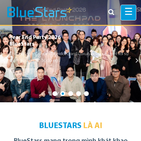
☰
Year End Party 2026
BlueStars
Chương trình tổ chức tại Peridot Grand Luxury Boutique Hotel với sự
tham gia của toàn bộ đội ngũ
Xem thêm
BLUESTARS
LÀ AI